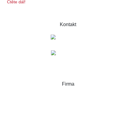
Čtěte dál!
Kontakt
+420 732 642 337
info@alkoholtester.cz
Firma
Alkoholtester.cz
Branka 937, 76326
Luhačovice
Česká republika