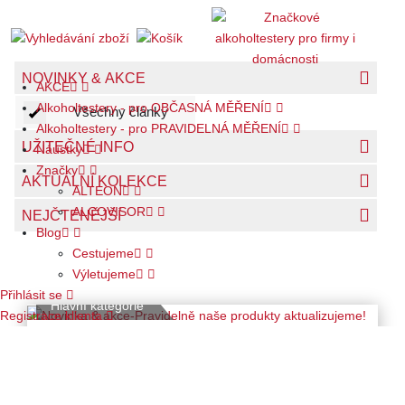
NOVINKY & AKCE
AKCE
Alkoholtestery - pro OBČASNÁ MĚŘENÍ
Všechny články
Alkoholtestery - pro PRAVIDELNÁ MĚŘENÍ
UŽITEČNÉ INFO
Náustky
Značky
AKTUÁLNÍ KOLEKCE
ALTEON
ALCOVISOR
NEJČTENĚJŠÍ
Blog
Cestujeme
Výletujeme
Přihlásit se
Hlavní kategorie
Registrace klienta
Pravidelně naše produkty
aktualizujeme!