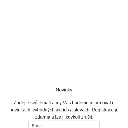
IČ:
72407964
DIČ:
CZ72407964
Úvodní stránka
Doprava - platba
Kontakt
Mapa stránek
Obchodní podmínky
Ochrana osobních údajů GDPR
Zásady používání cookies
Formulář odstoupení od smlouvy
Novinky
Zadejte svůj email a my Vás budeme informovat o
novinkách, výhodných akcích a slevách. Registrace je
zdarma a lze ji kdykoli zrušit.