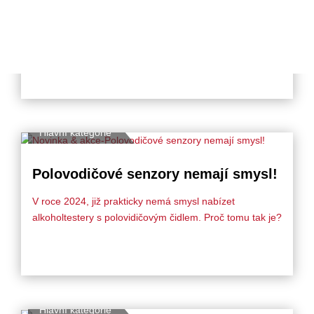
S našimi dodavateli jsme v kontaktu dlouhá léta.
Spolupracujeme s nimi na designu produktů, ale i na
jejich funkcích.
Hlavní kategorie
Polovodičové senzory nemají smysl!
V roce 2024, již prakticky nemá smysl nabízet
alkoholtestery s polovidičovým čidlem. Proč tomu tak je?
Hlavní kategorie