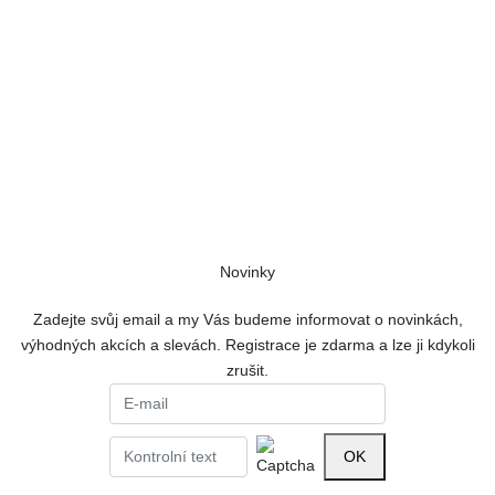
Úvodní stránka
Doprava - platba
Kontakt
Mapa stránek
Obchodní podmínky
Ochrana osobních údajů GDPR
Zásady používání cookies
Formulář odstoupení od smlouvy
Novinky
Zadejte svůj email a my Vás budeme informovat o novinkách,
výhodných akcích a slevách. Registrace je zdarma a lze ji kdykoli
zrušit.
OK