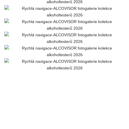
Doručení ZDARMA
Kurýrem až k vašim dveřím
Platí pro všechny objednávky nad 2500 Kč