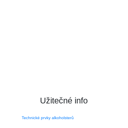
DÁREK k objednávce
Máte rádi překvapení?
Ke každé objednávce nad 5000 Kč přidáme zdarma
dárek.
Užitečné info
Technické prvky alkoholsterů