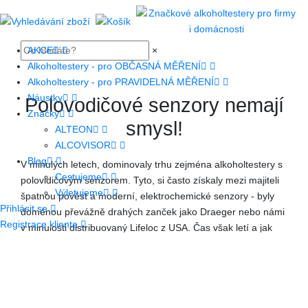
AKCE
×
Alkoholtestery - pro OBČASNÁ MĚŘENÍ
Alkoholtestery - pro PRAVIDELNÁ MĚŘENÍ
Náustky
Polovodičové senzory nemají
Značky
smysl!
ALTEON
ALCOVISOR
Blog
V minulých letech, dominovaly trhu zejména alkoholtestery s
Cestujeme
polovidičovým senzorem. Tyto, si často získaly mezi majiteli
Výletujeme
špatnou pověst a moderní, elektrochemické senzory - byly
Přihlásit se
doménou převážně drahých zanček jako Draeger nebo námi
Registrace klienta
v minulosti distribuovaný Lifeloc z USA. Čas však letí a jak
všichní víme, Asie technlogicky nespí. Proto naši partneři již
nějaký čas produkují cenově dostupné, ale přesto kvalitní
alkoholtestery v běžném spotřebním sektoru. A my - je
dovážíme, spolupracujeme na jejich výrobě a prodáváme
déle v EU.