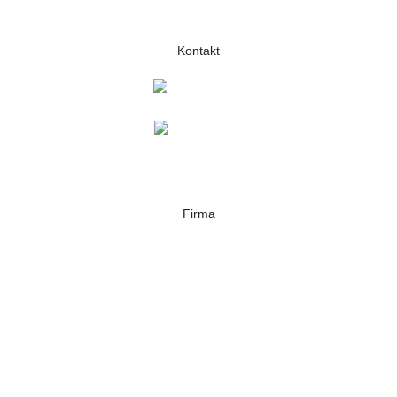
Kontakt
+420 732 642 337
info@alkoholtester.cz
Firma
Alkoholtester.cz
Branka 937, 76326
Luhačovice
Česká republika
IČ:
72407964
DIČ:
CZ72407964