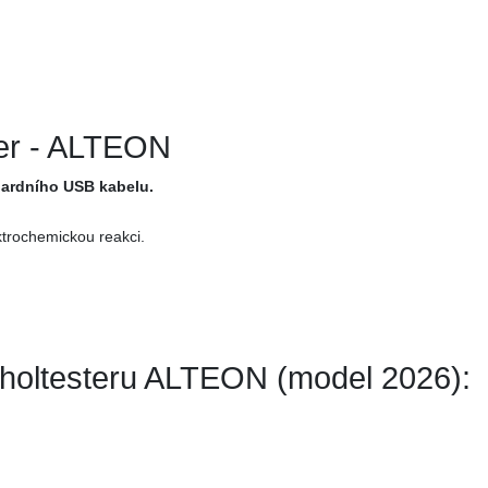
ter - ALTEON
dardního USB kabelu.
ktrochemickou reakci.
oholtesteru ALTEON (model 2026):